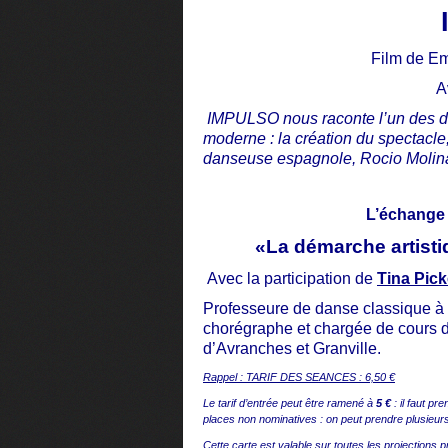
Film de Em
A
IMPULSO nous raconte l’un des déf
moderne : la création du spectacle,
danseuse espagnole, Rocio Molina,
L’échange 
«La démarche artistiqu
Avec la participation de
Tina Pic
Professeure de danse classique à
chorégraphe et chargée de cours d
d’Avranches et Granville.
Rappel : TARIF DES SEANCES : 6,50 €
Le tarif d’entrée peut être ramené à
5 €
: il faut pr
places non nominatives : on peut prendre plusieu
Cette carte est valable sur toutes les projections