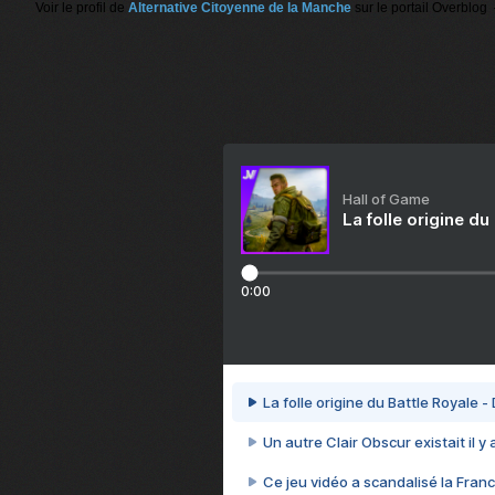
Voir le profil de
Alternative Citoyenne de la Manche
sur le portail Overblog
Hall of Game
La folle origine du
0:00
La folle origine du Battle Royale -
Un autre Clair Obscur existait il y
Ce jeu vidéo a scandalisé la Franc