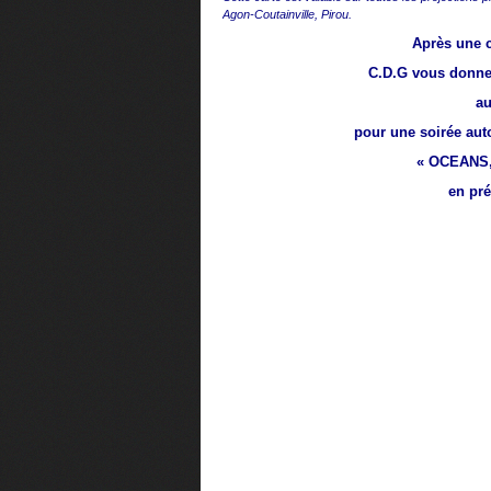
Agon-Coutainville, Pirou.
Après une c
C.D.G vous donne
au
pour une soirée aut
« OCEANS,
en pré