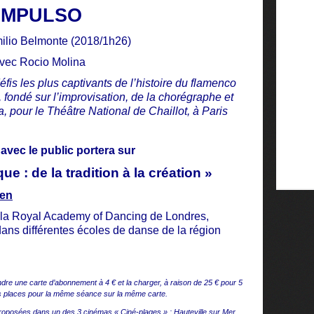
IMPULSO
ilio Belmonte (2018/1h26)
vec Rocio Molina
is les plus captivants de l’histoire du flamenco
 fondé sur l’improvisation, de la chorégraphe et
 pour le Théâtre National de Chaillot, à Paris
avec le public portera sur
e : de la tradition à la création »
ken
 la Royal Academy of Dancing de Londres,
ans différentes écoles de danse de la région
endre une carte d’abonnement à 4 € et la charger, à raison de 25 € pour 5
rs places pour la même séance sur la même carte.
 proposées dans un des 3 cinémas « Ciné-plages » : Hauteville sur Mer,