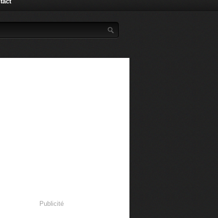
tact
Publicité