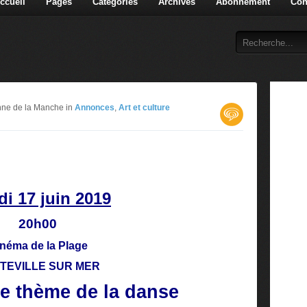
ccueil
Pages
Catégories
Archives
Abonnement
Con
enne de la Manche in
Annonces
,
Art et culture
i 17 juin 2019
20h00
néma de la Plage
TEVILLE SUR MER
le thème de la danse