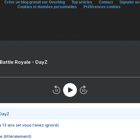
Créer un blog gratuit sur Overblog
Top articles
Contact
Signaler u
Cookies et données personnelles
Préférences cookies
 Battle Royale - DayZ
 DayZ
 a 13 ans (et vous l'avez ignoré)
e (littéralement)