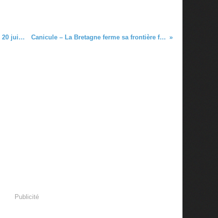
Coutances : Conférence par la LDH le 20 juin 19 : Démocratie et .....dictature du numérique.
Canicule – La Bretagne ferme sa frontière face à l’arrivée massive de réfugiés climatiques
Publicité