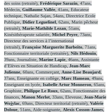
des soins (retraité),
Frédérique Sarazin
, 47ans,
Médecin,
Guillaume Vallée
, 41ans, Educateur
technique, Nathalie Sajan, 54ans, Directrice Ecole
Publique,
Didier Leguelinel
, 62ans, Marin pêcheur
(retraité),
Marie-Mathilde Lezan
, 51ans,
Kinésithérapeute salariée,
Michel Peyre
, 73ans,
Directeur des services à l’international
(retraité),
Françoise Marguerite Barbeito
, 71ans,
Fonctionnaire territoriale (retraitée),
Nils Hédouin
,
39ans, Journaliste,
Marine Lapie
, 46ans, Assistante
d’Elèves en Situation de Handicap,
Jean-Marc
Julienne
, 60ans, Commerçant,
Anne-Lise Beaujard
,
37ans, Enseignante en collège,
Marc Hameau
, 49ans,
Enseignant en lycée,
Isabelle Artur Monneron
, 65ans,
Graphiste,
Philippe Le Roux
, 62ans, Fonctionnaire des
finances,
Manon Merlot
, 33ans, Eleveuse,
Jean-Marie
Wojylac
, 69ans, Directeur territorial (retraité),
Valérie
Doloue
, 51ans, Aide-soignante,
Alexis Cosson-James
,