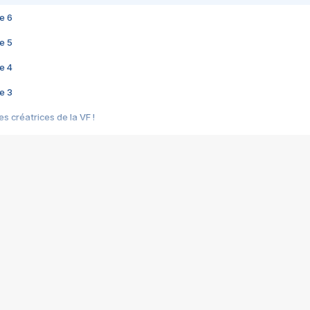
e 6
e 5
e 4
e 3
s créatrices de la VF !
e 2
e 1
e Mektoub My Love arrive enfin ! Rencontre avec Shaïn Boumedine et Sal
i : après Toni en famille
elle réalise le bouleversant Dites lui que je l'aime
ais ! Rencontre autour de Vie privée de Rebecca Zlotowski
 de Marguerite, Grave... Rencontre avec Ella Rumpf