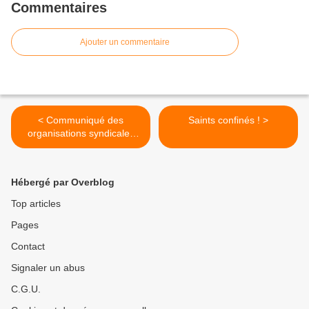
Commentaires
Ajouter un commentaire
< Communiqué des
Saints confinés ! >
organisations syndicales
CGT, FSU, Solidaires et des
gilets jaunes Coutances
Hébergé par Overblog
Top articles
Pages
Contact
Signaler un abus
C.G.U.