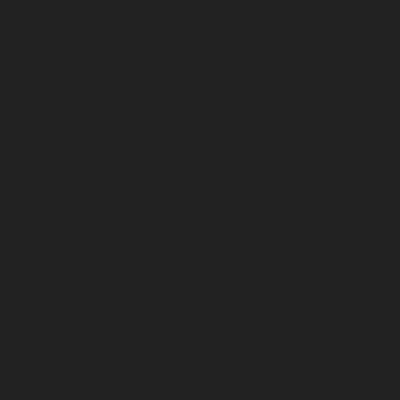
Rencontre : Isabelle Carré réalise
Virginie Efira de retour au ciném
Rencontre : Isabelle Huppert est 
François Civil : son intense prépa
Cédric Jimenez revient avec le fil
Marina Foïs et Roschdy Zem sont 
La VF de Jafar et du Dr House, c'e
Camille Cottin et Nathan Ambrosi
La VF mythique de Whoopi Goldber
La VF du Joker de Joaquin Phoenix
Superman : on a rencontré Tony Ma
Tapis Jaune #2 - Juste trop fort p