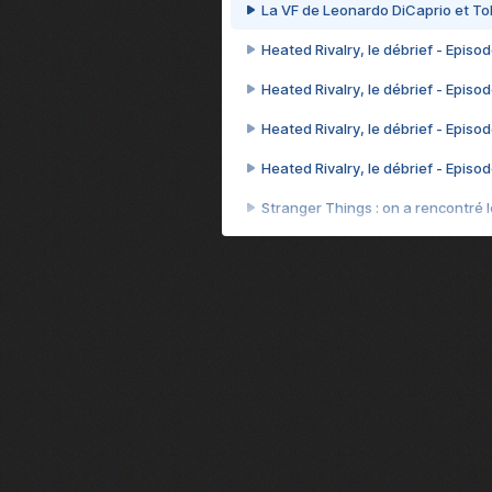
La VF de Leonardo DiCaprio et To
Heated Rivalry, le débrief - Episod
Heated Rivalry, le débrief - Episod
Heated Rivalry, le débrief - Episod
Heated Rivalry, le débrief - Episod
Stranger Things : on a rencontré le
Heated Rivalry, le débrief - Episod
Heated Rivalry, le débrief - Episod
Après 7 ans d'attente, la suite d
Camille Cottin + Nathan Ambrosion
Rencontre avec Romane Bohringer : 
Jodie Foster, star d'un film franç
Des preuves d'amour, Le théorème