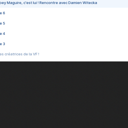
bey Maguire, c'est lui ! Rencontre avec Damien Witecka
e 6
e 5
e 4
e 3
s créatrices de la VF !
e 2
e 1
e Mektoub My Love arrive enfin ! Rencontre avec Shaïn Boumedine et Sal
i : après Toni en famille
elle réalise le bouleversant Dites lui que je l'aime
ais ! Rencontre autour de Vie privée de Rebecca Zlotowski
 de Marguerite, Grave... Rencontre avec Ella Rumpf