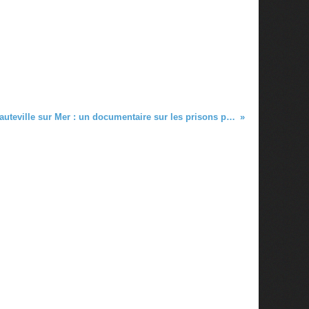
Rappel: samedi soir à Hauteville sur Mer : un documentaire sur les prisons pour jeunes femmes mineures en Iran