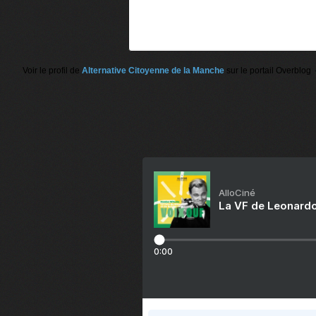
Voir le profil de
Alternative Citoyenne de la Manche
sur le portail Overblog
AlloCiné
La VF de Leonardo
0:00