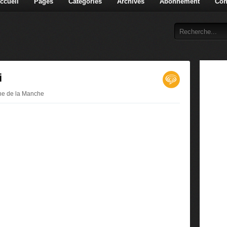
ccueil
Pages
Catégories
Archives
Abonnement
Con
i
nne de la Manche