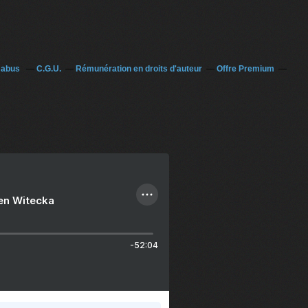
n abus
C.G.U.
Rémunération en droits d'auteur
Offre Premium
ien Witecka
-52:04