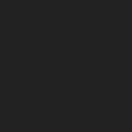
 Les Rêveurs, un film intime sur la santé mentale
a avec un film sur le mouvement des Gilets jaunes
"La Femme la plus riche du monde"
ration pour devenir l'interprète de Deux pianos
m futuriste et ambitieux Chien 51
Yves Montand et Simone Signoret : rencontre avec Diane Kurys
st lui ! Féodor Atkine raconte ses meilleurs doublages
oni : retour gagnant pour le tandem au Festival d'Angoulême 2025
g et Monica dans Friends, c'est elle ! Rencontre avec Maïk Darah
, Jason Statham ou Ben Affleck, c'est lui ! On a rencontré Boris Rehlinge
rot, voix française de Clark Kent dans Smallville !
our ce jeu ? (avec M. Gasteuil, Samuel Etienne, JB (TFTC) & Léopold)