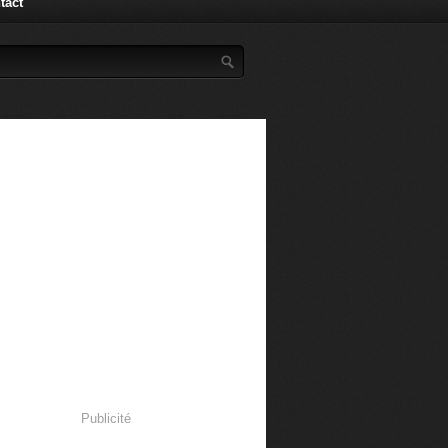
tact
Publicité