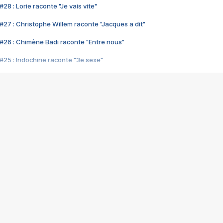
28 : Lorie raconte "Je vais vite"
#27 : Christophe Willem raconte "Jacques a dit"
#26 : Chimène Badi raconte "Entre nous"
#25 : Indochine raconte "3e sexe"
#24 : Zaho raconte "C'est chelou"
#23 : Patrick Bruel raconte "Au café des délices"
#22 : Kyo raconte "Le chemin"
#21 : Nolwenn Leroy raconte "Cassé"
#20 : Patrick Hernandez raconte "Born to be alive"
#19 : Lorie raconte "Près de moi"
#18 : Michael Jones raconte "A nos actes manqués" (avec Jean-Jacque
#17 : Khaled raconte "Aïcha"
#16 : Corneille raconte "Parce qu'on vient de loin"