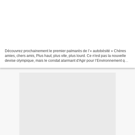
Découvrez prochainement le premier palmarès de l’« autobésité » Chères
amies, chers amis, Plus haut, plus vite, plus lourd. Ce n'est pas la nouvelle
devise olympique, mais le constat alarmant d'Agir pour l’Environnement qui
a comparé les 25 voitures les...