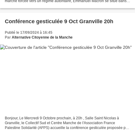
marche forcée vers un régime autoritaire, Emmanuel Macron se situe dans
le droit fil de la Convention thermidorienne,...
Conférence gesticulée 9 Oct Granville 20h
Publié le 17/09/2024 à 16:45
Par
Alternative Citoyenne de la Manche
Bonjour, Le Mercredi 9 Octobre prochain, à 20h , Salle Saint Nicolas à
Granville, le Collectif Sud et Centre Manche de l'Association France
Palestine Solidarité (AFPS) accueille la conférence gesticulée proposée par
Michel BENIZRI et intitulée : "Moi,...