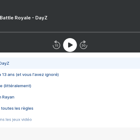
 Battle Royale - DayZ
 DayZ
 a 13 ans (et vous l'avez ignoré)
e (littéralement)
im Rayan
 toutes les règles
s les jeux vidéo
us choquant de Rockstar ? - Le scandale BULLY