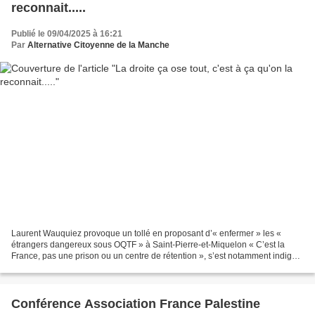
reconnait.....
Publié le 09/04/2025 à 16:21
Par
Alternative Citoyenne de la Manche
Laurent Wauquiez provoque un tollé en proposant d’« enfermer » les «
étrangers dangereux sous OQTF » à Saint-Pierre-et-Miquelon « C’est la
France, pas une prison ou un centre de rétention », s’est notamment indigné
mardi le ministre des outre-mer, Manuel...
Conférence Association France Palestine