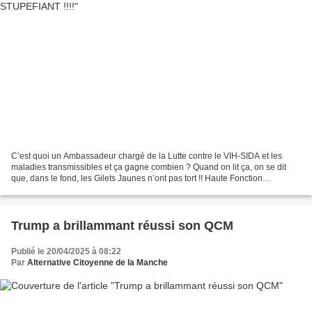
C’est quoi un Ambassadeur chargé de la Lutte contre le VIH-SIDA et les
maladies transmissibles et ça gagne combien ? Quand on lit ça, on se dit
que, dans le fond, les Gilets Jaunes n’ont pas tort !! Haute Fonction
Publique:« Des Privilèges hors du temps...
Trump a brillammant réussi son QCM
Publié le 20/04/2025 à 08:22
Par
Alternative Citoyenne de la Manche