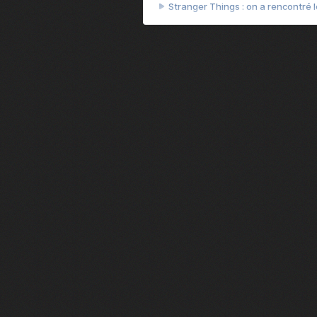
Stranger Things : on a rencontré le
Heated Rivalry, le débrief - Episod
Heated Rivalry, le débrief - Episod
Après 7 ans d'attente, la suite d
Camille Cottin + Nathan Ambrosion
Rencontre avec Romane Bohringer : 
Jodie Foster, star d'un film franç
Des preuves d'amour, Le théorème
Rencontre : Isabelle Carré réalise
Virginie Efira de retour au ciném
Rencontre : Isabelle Huppert est 
François Civil : son intense prépa
Cédric Jimenez revient avec le fil