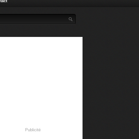
tact
Publicité