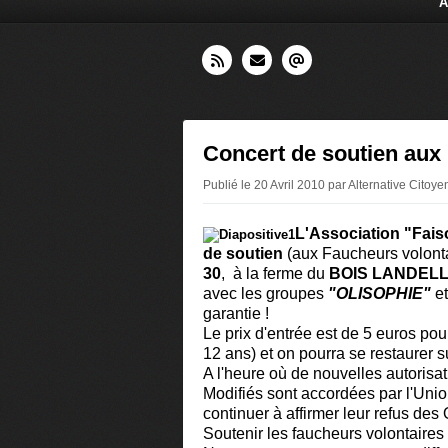
A
Concert de soutien aux
Publié le 20 Avril 2010 par Alternative Cito
L'Association "Fai
de soutien
(aux Faucheurs volont
30
, à la ferme du
BOIS LANDELL
avec les groupes
"OLISOPHIE"
e
garantie !
Le prix d'entrée est de 5 euros pou
12 ans) et on pourra se restaurer su
A l'heure où de nouvelles autoris
Modifiés sont accordées par l'Unio
continuer à affirmer leur refus de
Soutenir les faucheurs volontaires 