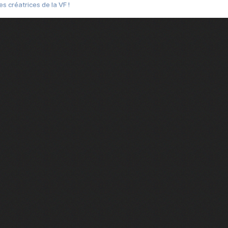
s créatrices de la VF !
e 2
e 1
e Mektoub My Love arrive enfin ! Rencontre avec Shaïn Boumedine et Sal
i : après Toni en famille
elle réalise le bouleversant Dites lui que je l'aime
ais ! Rencontre autour de Vie privée de Rebecca Zlotowski
 de Marguerite, Grave... Rencontre avec Ella Rumpf
 Les Rêveurs, un film intime sur la santé mentale
a avec un film sur le mouvement des Gilets jaunes
"La Femme la plus riche du monde"
ration pour devenir l'interprète de Deux pianos
m futuriste et ambitieux Chien 51