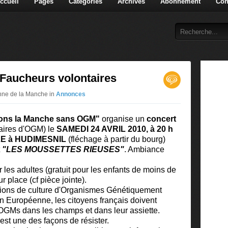
ccueil
Pages
Catégories
Archives
Abonnement
Con
 Faucheurs volontaires
yenne de la Manche in
Annonces
sons la Manche sans OGM"
organise un
concert
aires d'OGM) le
SAMEDI 24 AVRIL 2010, à 20 h
E à HUDIMESNIL
(fléchage à partir du bourg)
t
"LES MOUSSETTES RIEUSES"
. Ambiance
r les adultes (gratuit pour les enfants de moins de
r place (cf pièce jointe).
ations de culture d'Organismes Génétiquement
n Européenne, les citoyens français doivent
s OGMs dans les champs et dans leur assiette.
est une des façons de résister.