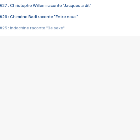
#27 : Christophe Willem raconte "Jacques a dit"
#26 : Chimène Badi raconte "Entre nous"
#25 : Indochine raconte "3e sexe"
#24 : Zaho raconte "C'est chelou"
#23 : Patrick Bruel raconte "Au café des délices"
#22 : Kyo raconte "Le chemin"
#21 : Nolwenn Leroy raconte "Cassé"
#20 : Patrick Hernandez raconte "Born to be alive"
#19 : Lorie raconte "Près de moi"
#18 : Michael Jones raconte "A nos actes manqués" (avec Jean-Jacque
#17 : Khaled raconte "Aïcha"
#16 : Corneille raconte "Parce qu'on vient de loin"