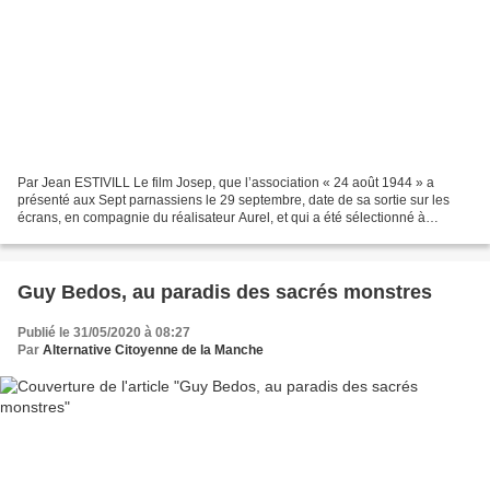
Par Jean ESTIVILL Le film Josep, que l’association « 24 août 1944 » a
présenté aux Sept parnassiens le 29 septembre, date de sa sortie sur les
écrans, en compagnie du réalisateur Aurel, et qui a été sélectionné à
Cannes, vient de recevoir le « Bayard...
Guy Bedos, au paradis des sacrés monstres
Publié le 31/05/2020 à 08:27
Par
Alternative Citoyenne de la Manche