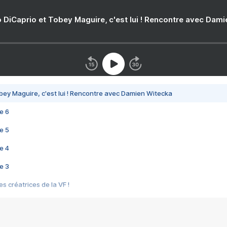
 DiCaprio et Tobey Maguire, c'est lui ! Rencontre avec Dam
bey Maguire, c'est lui ! Rencontre avec Damien Witecka
e 6
e 5
e 4
e 3
s créatrices de la VF !
e 2
e 1