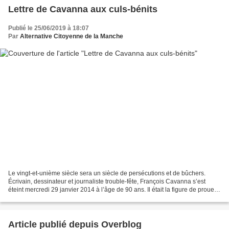
Lettre de Cavanna aux culs-bénits
Publié le 25/06/2019 à 18:07
Par
Alternative Citoyenne de la Manche
Le vingt-et-unième siècle sera un siècle de persécutions et de bûchers.
Écrivain, dessinateur et journaliste trouble-fête, François Cavanna s’est
éteint mercredi 29 janvier 2014 à l’âge de 90 ans. Il était la figure de proue
d’une génération et d’un journalisme...
Article publié depuis Overblog