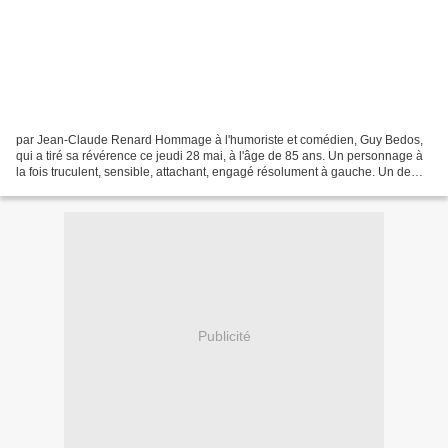
par Jean-Claude Renard Hommage à l'humoriste et comédien, Guy Bedos,
qui a tiré sa révérence ce jeudi 28 mai, à l'âge de 85 ans. Un personnage à
la fois truculent, sensible, attachant, engagé résolument à gauche. Un de
plus, ou un moins. Voilà, Guy Bedos...
Publicité