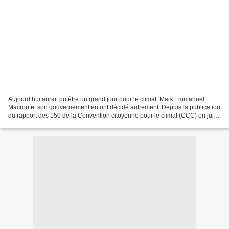
Aujourd’hui aurait pu être un grand jour pour le climat. Mais Emmanuel
Macron et son gouvernement en ont décidé autrement. Depuis la publication
du rapport des 150 de la Convention citoyenne pour le climat (CCC) en juin
2020, jusqu’au vote définitif de...