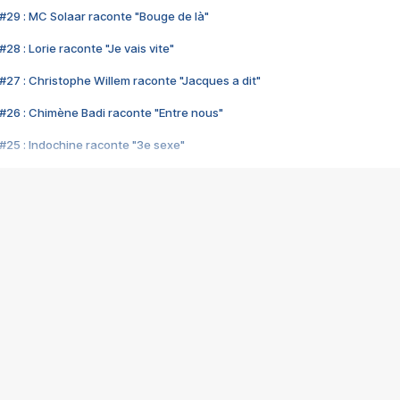
#29 : MC Solaar raconte "Bouge de là"
28 : Lorie raconte "Je vais vite"
#27 : Christophe Willem raconte "Jacques a dit"
#26 : Chimène Badi raconte "Entre nous"
#25 : Indochine raconte "3e sexe"
#24 : Zaho raconte "C'est chelou"
#23 : Patrick Bruel raconte "Au café des délices"
#22 : Kyo raconte "Le chemin"
#21 : Nolwenn Leroy raconte "Cassé"
#20 : Patrick Hernandez raconte "Born to be alive"
#19 : Lorie raconte "Près de moi"
#18 : Michael Jones raconte "A nos actes manqués" (avec Jean-Jacque