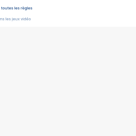
 toutes les règles
s les jeux vidéo
us choquant de Rockstar ? - Le scandale BULLY
e plus moche de Steam
du RÊVE tourne au CAUCHEMAR
pendant 8 heures
it… à tort
umiliés par un jeu vidéo
ire - Final Fantasy 8
ti un empire - Age of Empires
story DOFUS
tard, il crée l'un des pires jeux de tous les temps, MindsEye.