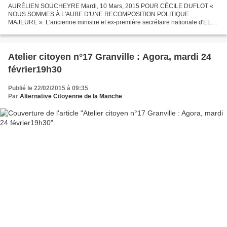
AURÉLIEN SOUCHEYRE Mardi, 10 Mars, 2015 POUR CÉCILE DUFLOT «
NOUS SOMMES À L'AUBE D'UNE RECOMPOSITION POLITIQUE
MAJEURE ». L'ancienne ministre et ex-première secrétaire nationale d'EELV
s'est prononcée à nouveau contre un retour de son parti au sein du...
Atelier citoyen n°17 Granville : Agora, mardi 24
février19h30
Publié le 22/02/2015 à 09:35
Par
Alternative Citoyenne de la Manche