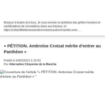
Bonjour à toutes et à tous, Je vous envoie la synthèse des grilles horaires et
modifications de circulations dues aux travaux. ici
https://collectifdefenseaxesferroviairessudnormandie.over-
blog.com/2021/02/5-fevrier-2021-lettre-n-12-informations-aux-usagers-
travaux.html...
« PÉTITION. Ambroise Croizat mérite d’entrer au
Panthéon »
Publié le 04/02/2021 à 10:03
Par
Alternative Citoyenne de la Manche