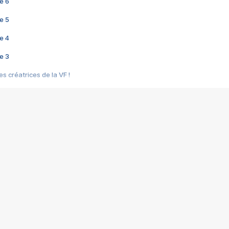
e 6
e 5
e 4
e 3
s créatrices de la VF !
e 2
e 1
e Mektoub My Love arrive enfin ! Rencontre avec Shaïn Boumedine et Sal
i : après Toni en famille
elle réalise le bouleversant Dites lui que je l'aime
ais ! Rencontre autour de Vie privée de Rebecca Zlotowski
 de Marguerite, Grave... Rencontre avec Ella Rumpf
 Les Rêveurs, un film intime sur la santé mentale