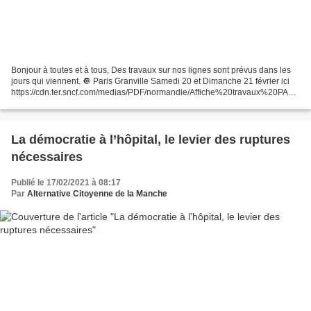
Bonjour à toutes et à tous, Des travaux sur nos lignes sont prévus dans les
jours qui viennent. 🔘 Paris Granville Samedi 20 et Dimanche 21 février ici
https://cdn.ter.sncf.com/medias/PDF/normandie/Affiche%20travaux%20PARI
S-GRANVILLE-SDA%20VIROFLAY%20et%20RVB%20S%C3%A8vres-
20%20ET%2021%20FEV_tcm71-280065_tcm71-280063.pdf...
La démocratie à l’hôpital, le levier des ruptures
nécessaires
Publié le 17/02/2021 à 08:17
Par
Alternative Citoyenne de la Manche