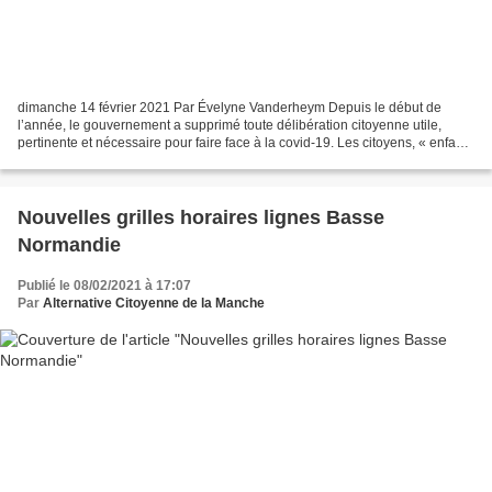
dimanche 14 février 2021 Par Évelyne Vanderheym Depuis le début de
l’année, le gouvernement a supprimé toute délibération citoyenne utile,
pertinente et nécessaire pour faire face à la covid-19. Les citoyens, « enfants
dociles » à qui on ment impunément,...
Nouvelles grilles horaires lignes Basse
Normandie
Publié le 08/02/2021 à 17:07
Par
Alternative Citoyenne de la Manche