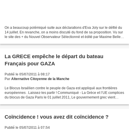
On a beaucoup polémiqué suite aux déclarations d'Eva Joly sur le défilé du
14 juillet. En revanche, on a moins discuté du fond de sa proposition. Vu sur
le site des + du Nouvel Observateur Sélectionné et édité par Maxime Bellec
"Monsieur le Président,...
La GRECE empêche le départ du bateau
Français pour GAZA
Publié le 05/07/2011 à 08:17
Par
Alternative Citoyenne de la Manche
Le Blocus Israélien contre le peuple de Gaza est appliqué aux frontières
européennes . Laissez-les partir ! Communiqué - La Grèce et l’UE complices
du blocus de Gaza Paris le 01 juillet 2011, Le gouvernement grec vient
d’annoncer qu’ « aucun bateau ne...
Coïncidence ! vous avez dit coïncidence ?
Publié le 05/07/2011 à 07:54