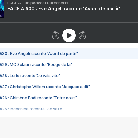
FACE A - un podcast Purecharts
FACE A #30 : Eve Angeli raconte "Avant de partir"
#30 : Eve Angeli raconte "Avant de partir"
#29 : MC Solaar raconte "Bouge de là"
28 : Lorie raconte "Je vais vite"
#27 : Christophe Willem raconte "Jacques a dit"
#26 : Chimène Badi raconte "Entre nous"
#25 : Indochine raconte "3e sexe"
#24 : Zaho raconte "C'est chelou"
#23 : Patrick Bruel raconte "Au café des délices"