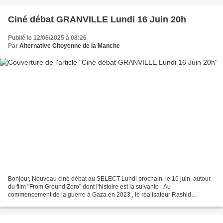
Ciné débat GRANVILLE Lundi 16 Juin 20h
Publié le 12/06/2025 à 08:26
Par
Alternative Citoyenne de la Manche
Bonjour, Nouveau ciné débat au SELECT Lundi prochain, le 16 juin, autour
du film "From Ground Zero" dont l'histoire est la suivante : Au
commencement de la guerre à Gaza en 2023 , le réalisateur Rashid
Masharawi crée le fonds Masharawi pour le cinéma...