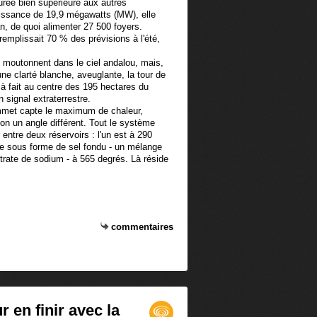
urée bien supérieure aux autres
uissance de 19,9 mégawatts (MW), elle
n, de quoi alimenter 27 500 foyers.
remplissait 70 % des prévisions à l'été,
moutonnent dans le ciel andalou, mais,
d'une clarté blanche, aveuglante, la tour de
à fait au centre des 195 hectares du
n signal extraterrestre.
ommet capte le maximum de chaleur,
lon un angle différent. Tout le système
entre deux réservoirs : l'un est à 290
gie sous forme de sel fondu - un mélange
itrate de sodium - à 565 degrés. Là réside
commentaires
r en finir avec la