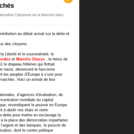
rchés
lternative Citoyenne de la Manche
dans
ntribution au débat actuel sur la dette et
lus des citoyens.
la Liberté et la souveraineté, le
orakis
et
Manolis Glezos
, le héros de
 le drapeau hitlérien qui flottait
ion nazie, dénoncent le fascisme
nt les peuples d’Europe à s’unir pour
marchés. Voici un extrait de leur
tionales, d’agences d’évaluation, de
ncentration mondiale du capital
ique, revendiquent le pouvoir en Europe
 à abolir nos états et notre
la dette pour mettre en esclavage la
 à la place des démocraties imparfaites
 l’argent et des banques, le pouvoir de
isation, dont le centre politique