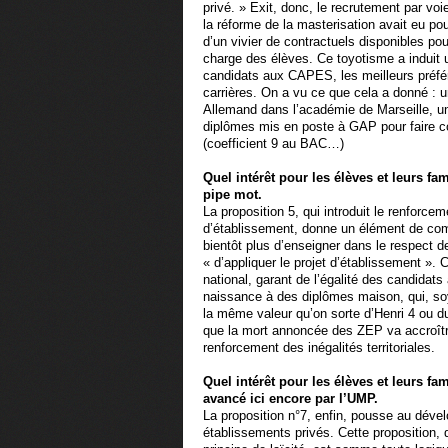
privé. » Exit, donc, le recrutement par vo
la réforme de la masterisation avait eu po
d’un vivier de contractuels disponibles po
charge des élèves. Ce toyotisme a induit 
candidats aux CAPES, les meilleurs préféra
carrières. On a vu ce que cela a donné : 
Allemand dans l’académie de Marseille, u
diplômes mis en poste à GAP pour faire co
(coefficient 9 au BAC…)
Quel intérêt pour les élèves et leurs fa
pipe mot.
La proposition 5, qui introduit le renforce
d’établissement, donne un élément de comp
bientôt plus d’enseigner dans le respect
« d’appliquer le projet d’établissement ». 
national, garant de l’égalité des candida
naissance à des diplômes maison, qui, so
la même valeur qu’on sorte d’Henri 4 ou du
que la mort annoncée des ZEP va accroîtr
renforcement des inégalités territoriales.
Quel intérêt pour les élèves et leurs f
avancé ici encore par l’UMP.
La proposition n°7, enfin, pousse au dév
établissements privés. Cette proposition, 