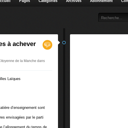
ccueil
Pages
Catégories
Archives
Abonnement
Con
es à achever
 Citoyenne de la Manche
dans
lles Laïques
atière d’enseignement sont
res envisagées par le parti
ge l’allongement du temps de