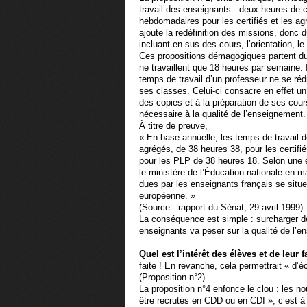
travail des enseignants : deux heures de 
hebdomadaires pour les certifiés et les ag
ajoute la redéfinition des missions, donc 
incluant en sus des cours, l’orientation, le 
Ces propositions démagogiques partent du
ne travaillent que 18 heures par semaine. I
temps de travail d’un professeur ne se ré
ses classes. Celui-ci consacre en effet un
des copies et à la préparation de ses cou
nécessaire à la qualité de l’enseignement.
À titre de preuve,
« En base annuelle, les temps de travail d
agrégés, de 38 heures 38, pour les certifi
pour les PLP de 38 heures 18. Selon une 
le ministère de l’Éducation nationale en 
dues par les enseignants français se situ
européenne. »
(Source : rapport du Sénat, 29 avril 1999).
La conséquence est simple : surcharger de
enseignants va peser sur la qualité de l’e
Quel est l’intérêt des élèves et de leur f
faite ! En revanche, cela permettrait « d
(Proposition n°2).
La proposition n°4 enfonce le clou : les 
être recrutés en CDD ou en CDI », c’est à 