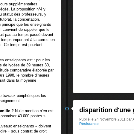
cours supplémentaires
régés. La proposition n°4 y
du statut des professeurs, y
tutorat, la concertation.
 principe que les enseignants
l convient de rappeler que le
duit pas au temps passé devant
 temps important à la correction
rs. Ce temps est pourtant
es enseignants est : pour les
és de lycées de 39 heures 30,
étude comparative élaborée par
mars 1998, le nombre d’heures
erait dans la moyenne
 travaux périphériques les
nseignement.
disparition d'une
amille ?
Nulle mention n’en est
’économiser 40 000 postes »
Publié le 24 Novembre 2011 par 
Résistance
nouveaux enseignants « doivent
dire « sous contrat de droit