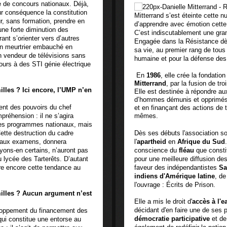
ie de concours nationaux. Déjà,
ur conséquence la constitution
Mitterrand s’est éteinte cette n
ur, sans formation, prendre en
d’apprendre avec émotion cette 
une forte diminution des
C’est indiscutablement une gra
nt s’orienter vers d’autres
Engagée dans la Résistance dès 
un meurtrier embauché en
sa vie, au premier rang de tou
n vendeur de télévisions sans
humaine et pour la défense des 
urs à des STI génie électrique
En
1986
, elle crée la fondatio
Mitterrand
, par la fusion de t
milles ? Ici encore, l’UMP n’en
Elle est destinée à répondre a
d’hommes démunis et opprimés, 
ment des pouvoirs du chef
et en finançant des actions de t
réhension : il ne s’agira
mêmes.
 des programmes nationaux, mais
Cette destruction du cadre
Dès ses débuts l'association so
ts aux examens, donnera
l'
apartheid
en
Afrique du Sud
yons-en certains, n’auront pas
conscience du
fléau
que consti
 lycée des Tarterêts. D’autant
pour une meilleure diffusion de
e encore cette tendance au
faveur des indépendantistes
Sa
indiens d'Amérique latine
, d
l'ouvrage : Écrits de Prison.
amilles ? Aucun argument n’est
Elle a mis le droit d'
accès à l'e
décidant d'en faire une de ses pr
eloppement du financement des
démocratie participative
et de
qui constitue une entorse au