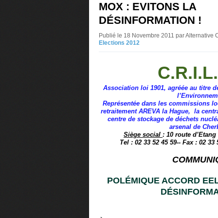
MOX : EVITONS LA
DÉSINFORMATION !
Publié le 18 Novembre 2011 par Alternative
Elections 2012
C.R.I.L
Association loi 1901, agréée au titre d
l’Environnem
Représentée dans les commissions loc
retraitement AREVA la Hague, la centr
centre de stockage de déchets nucl
arsenal de Che
Siège social
: 10 route d’Etang
Tel : 02 33 52 45 59-- Fax : 02 33
COMMUNI
POLÉMIQUE ACCORD EELV
DÉSINFORMA