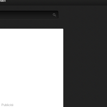
tact
Publicité