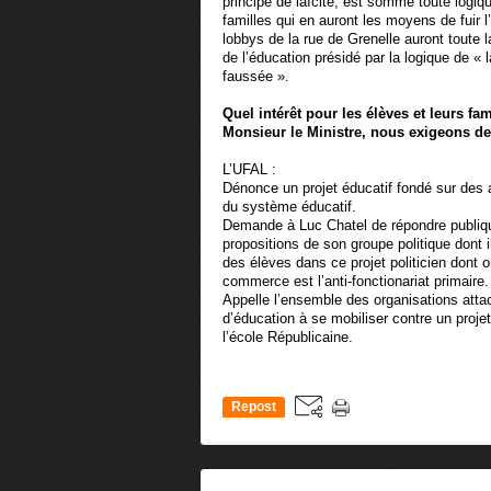
principe de laïcité, est somme toute logiqu
familles qui en auront les moyens de fuir l
lobbys de la rue de Grenelle auront toute 
de l’éducation présidé par la logique de « 
faussée ».
Quel intérêt pour les élèves et leurs fam
Monsieur le Ministre, nous exigeons de
L’UFAL :
Dénonce un projet éducatif fondé sur des a
du système éducatif.
Demande à Luc Chatel de répondre publiq
propositions de son groupe politique dont il
des élèves dans ce projet politicien dont 
commerce est l’anti-fonctionariat primaire.
Appelle l’ensemble des organisations atta
d’éducation à se mobiliser contre un proj
l’école Républicaine.
Repost
0