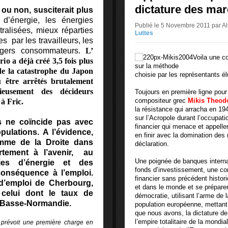
dictature des ma
 ou non, susciterait plus
’énergie, les énergies
Publié le 5 Novembre 2011 par A
tralisées, mieux réparties
Luttes
es par les travailleurs, les
sagers consommateurs.
L’
Voila une co
io a déjà créé 3,5 fois plus
sur la méthode
 de la catastrophe du Japon
choisie par les représentants é
être arrêtés brutalement
rieusement des décideurs
Toujours en première ligne pour 
compositeur grec
Mikis Theod
à Fric.
la résistance qui arracha en 1941
sur l’Acropole durant l’occupat
es ne coïncide pas avec
financier qui menace et appelle
pulations. A l’évidence,
en finir avec la domination des 
mme de la Droite dans
déclaration
.
fortement à l’avenir, au
Une poignée de banques interna
es d’énergie et des
fonds d’investissement, une co
conséquence à l’emploi.
financier sans précédent histor
d’emploi de Cherbourg,
et dans le monde et se préparent
 celui dont le taux de
démocratie, utilisant l’arme de 
a Basse-Normandie.
population européenne, mettant
que nous avons, la dictature de
l’empire totalitaire de la mondial
R prévoit une première charge en