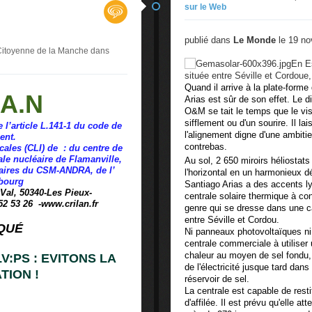
sur le Web
publié dans
Le Monde
le 19 no
 Citoyenne de la Manche
dans
En Es
située entre Séville et Cordoue,
Quand il arrive à la plate-forme
.A.N
Arias est sûr de son effet. Le 
O&M se tait le temps que le vis
sifflement ou d'un sourire. Il l
e l’article L.141-1 du code de
l'alignement digne d'une ambiti
ent.
contrebas.
ales (CLI) de :
du centre de
ale nucléaire de Flamanville,
Au sol, 2 650 miroirs héliostat
éaires du CSM-ANDRA, de l’
l'horizontal en un harmonieux dé
rbourg
Santiago Arias a des accents ly
 Val, 50340-Les Pieux
-
centrale solaire thermique à c
 52 53 26
-
www.crilan.fr
genre qui se dresse dans une ca
entre Séville et Cordou.
QUÉ
Ni panneaux photovoltaïques ni 
centrale commerciale à utiliser 
chaleur au moyen de sel fondu, 
:PS : EVITONS LA
de l'électricité jusque tard dans
TION !
réservoir de sel.
La centrale est capable de resti
d'affilée. Il est prévu qu'elle 