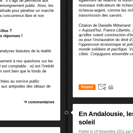
également de redéfinir la notio
e : il s’agit de permettre aux
nouveaux indicateurs de richess
’enseignement public. Ainsi, les
richesse-argent, comme les rich
latitude pour pénétrer un marché
transmission des savoirs.
la concurrence libre et non
Citation de Danielle Mitterrand :
« Aujourd’hui, France Libertés,
illes ?
qu’elles soient construction d’é
s réponses !
ou pour l’instauration du droit d
l’oppression économique et polit
monde solidaire et pacifique. V
nalyses biaisées de la réalité
côtés. Conjuguons ensemble ce
uement à nos questions sur les
 est comptable : où est l’intérêt
on sent bien que le fonds de
chées au service public
et aux antipodes des idéaux de
Repost
0
commentaires
En Andalousie, l
soleil
Publié le 19 Novembre 2011 par 