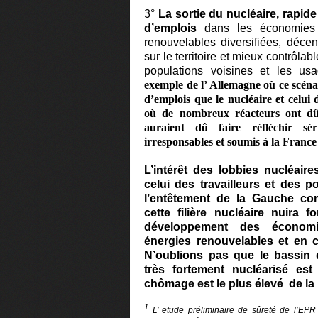
3°
La sortie du nucléaire, rapide
d’emplois
dans les économies d
renouvelables diversifiées, décen
sur le territoire et mieux contrôlabl
populations voisines et les u
exemple de l’ Allemagne où ce scénar
d’emplois que le nucléaire et celui
où de nombreux réacteurs ont dû 
auraient dû faire réfléchir sé
irresponsables et soumis à la France 
L’intérêt des lobbies nucléair
celui des travailleurs et des po
l’entêtement de la Gauche co
cette filière nucléaire nuira 
développement des économi
énergies renouvelables et en 
N’oublions pas que le bassin 
très fortement nucléarisé est
chômage est le plus élevé de l
1
L’ etude préliminaire de sûreté de l’EP