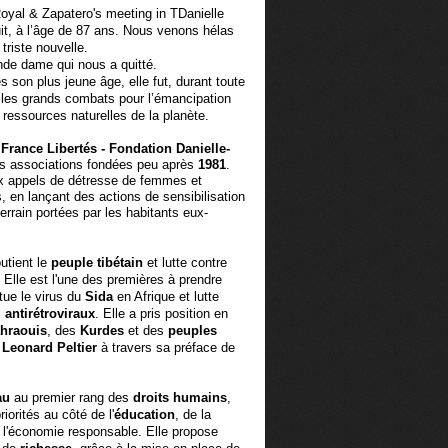
Danielle
uit, à l’âge de 87 ans. Nous venons hélas
triste nouvelle.
nde dame qui nous a quitté.
son plus jeune âge, elle fut, durant toute
s les grands combats pour l’émancipation
ressources naturelles de la planète.
n
France Libertés - Fondation Danielle-
rois associations fondées peu après
1981
.
ux appels de détresse de femmes et
en lançant des actions de sensibilisation
errain portées par les habitants eux-
utient le
peuple tibétain
et lutte contre
. Elle est l'une des premières à prendre
tue le virus du
Sida
en Afrique et lutte
s
antirétroviraux
. Elle a pris position en
hraouis
, des
Kurdes
et des
peuples
e
Leonard Peltier
à travers sa préface de
au
au premier rang des
droits humains
,
iorités au côté de l'
éducation
, de la
 l'économie responsable. Elle propose