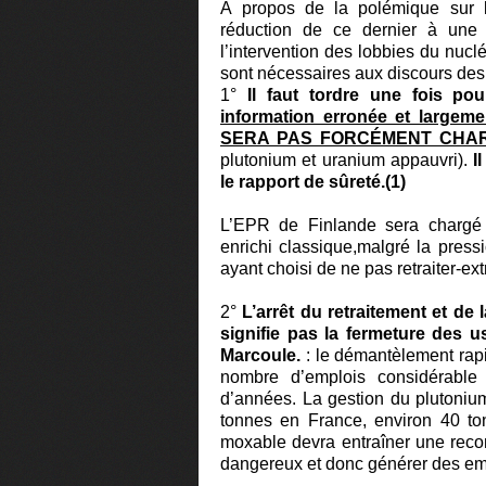
À propos de la polémique sur 
réduction de ce dernier à une
l’intervention des lobbies du nucléa
sont nécessaires aux discours des 
1°
Il faut tordre une fois po
information erronée et largem
SERA PAS FORCÉMENT CHA
plutonium et uranium appauvri).
I
le rapport de sûreté.(1)
L’EPR de Finlande sera chargé
enrichi classique,malgré la pres
ayant choisi de ne pas retraiter-ext
2°
L’arrêt du retraitement et de
signifie pas la fermeture des 
Marcoule.
: le démantèlement rapi
nombre d’emplois considérable 
d’années. La gestion du plutonium
tonnes en France, environ 40 t
moxable devra entraîner une recon
dangereux et donc générer des em