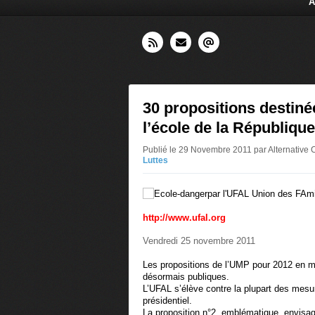
A
30 propositions destiné
l’école de la République
Publié le 29 Novembre 2011 par Alternative
Luttes
par l'UFAL Union des FAmi
http://www.ufal.org
Vendredi 25 novembre 2011
Les propositions de l’UMP pour 2012 en m
désormais publiques.
L’UFAL s’élève contre la plupart des mesu
présidentiel.
La proposition n°2, emblématique, envisa