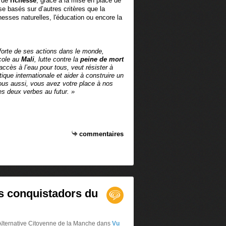
n de
richesse
, grâce à la mise en place de
e basés sur d’autres critères que la
esses naturelles, l'éducation ou encore la
 forte de ses actions dans le monde,
cole au
Mali
, lutte contre la
peine de mort
’accès à l’eau pour tous, veut résister à
ique internationale et aider à construire un
ous aussi, vous avez votre place à nos
s deux verbes au futur. »
commentaires
es conquistadors du
Alternative Citoyenne de la Manche
dans
Vu