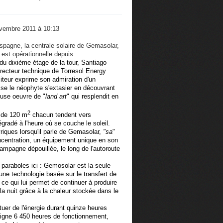
vembre 2011 à 10:13
pagne, la centrale solaire de Gemasolar,
 est opérationnelle depuis...
 du dixième étage de la tour, Santiago
directeur technique de Torresol Energy
iteur exprime son admiration d'un
aisse le néophyte s'extasier en découvrant
euse oeuvre de "
land art
" qui resplendit en
2
s de 120 m
chacun tendent vers
gradé à l'heure où se couche le soleil.
riques lorsqu'il parle de Gemasolar,
"sa
"
oncentration, un équipement unique en son
mpagne dépouillée, le long de l'autoroute
paraboles ici : Gemosolar est la seule
une technologie basée sur le transfert de
ce qui lui permet de continuer à produire
 la nuit grâce à la chaleur stockée dans le
tuer de l'énergie durant quinze heures
atteigne 6 450 heures de fonctionnement,