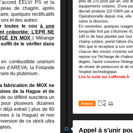
près de 270 jours par an, une d
l’accord EELV/ PS et la
équipements solaires. D'une p
 peau de chagrin, après
devrait produire 110 GW/h par a
ire, quelques rectificatifs
Opérationnelle depuis mai, elle 
uns et des autres:
selon la direction.
ur toutes le cou
à une
En novembre, quelques nuages 
lorsqu'elle finit par s'illuminer 
ent colportée: L’EPR NE
140 m de haut plantée pas tout 
RGÉ EN MOX
(
Mélange
champ solaire, prend l'allure d'u
l suffit de le vérifier dans
Afin que le récepteur à son s
chacun des miroirs s'oriente se
repose sur l'échange de chaleur 
 en combustible uranium
degrés, l'autre conserve l'éner
de nitrate de potassium et de n
sion d’AREVA, la Finlande
l'exploit technologique.
raire du plutonium .
Lire la suite sur LeMonde.fr
 la fabrication de MOX ne
usines de la Hague et de
de ou différé suscitera un
pour plusieurs dizaines
Repost
 déjà extrait ( plus de 60
0
onnes à la Hague) et non
version de ce stock ultra
plois.
Appel à s'unir pou