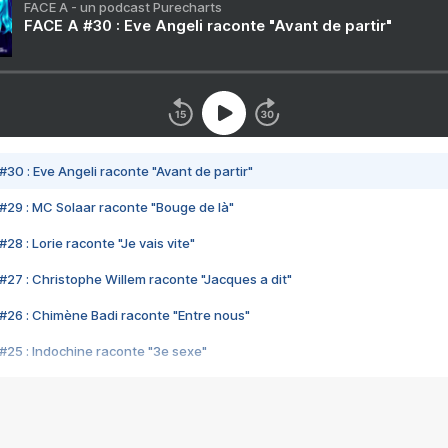
FACE A - un podcast Purecharts
FACE A #30 : Eve Angeli raconte "Avant de partir"
#30 : Eve Angeli raconte "Avant de partir"
#29 : MC Solaar raconte "Bouge de là"
28 : Lorie raconte "Je vais vite"
#27 : Christophe Willem raconte "Jacques a dit"
#26 : Chimène Badi raconte "Entre nous"
#25 : Indochine raconte "3e sexe"
#24 : Zaho raconte "C'est chelou"
#23 : Patrick Bruel raconte "Au café des délices"