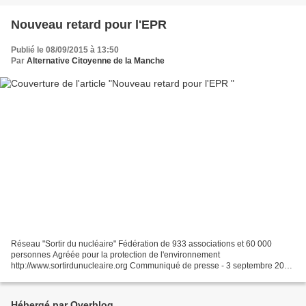
Nouveau retard pour l'EPR
Publié le 08/09/2015 à 13:50
Par
Alternative Citoyenne de la Manche
Réseau "Sortir du nucléaire" Fédération de 933 associations et 60 000
personnes Agréée pour la protection de l'environnement
http://www.sortirdunucleaire.org Communiqué de presse - 3 septembre 2015
Le fiasco de Flamanville ne doit pas prolonger la folie...
Hébergé par Overblog