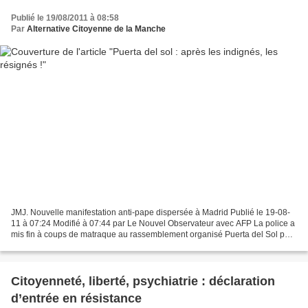
Publié le 19/08/2011 à 08:58
Par
Alternative Citoyenne de la Manche
JMJ. Nouvelle manifestation anti-pape dispersée à Madrid Publié le 19-08-
11 à 07:24 Modifié à 07:44 par Le Nouvel Observateur avec AFP La police a
mis fin à coups de matraque au rassemblement organisé Puerta del Sol par
les laïcs hostiles à une visite...
Citoyenneté, liberté, psychiatrie : déclaration
d’entrée en résistance