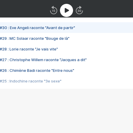
#30 : Eve Angeli raconte "Avant de partir"
#29 : MC Solaar raconte "Bouge de là"
28 : Lorie raconte "Je vais vite"
#27 : Christophe Willem raconte "Jacques a dit"
#26 : Chimène Badi raconte "Entre nous"
#25 : Indochine raconte "3e sexe"
#24 : Zaho raconte "C'est chelou"
#23 : Patrick Bruel raconte "Au café des délices"
#22 : Kyo raconte "Le chemin"
#21 : Nolwenn Leroy raconte "Cassé"