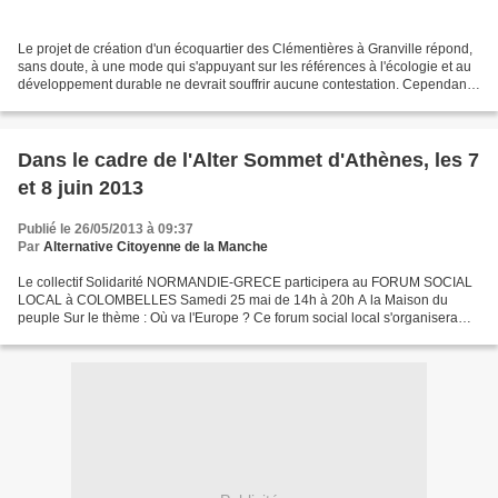
Le projet de création d'un écoquartier des Clémentières à Granville répond,
sans doute, à une mode qui s'appuyant sur les références à l'écologie et au
développement durable ne devrait souffrir aucune contestation. Cependant,
les critères avancés par...
Dans le cadre de l'Alter Sommet d'Athènes, les 7
et 8 juin 2013
Publié le 26/05/2013 à 09:37
Par
Alternative Citoyenne de la Manche
Le collectif Solidarité NORMANDIE-GRECE participera au FORUM SOCIAL
LOCAL à COLOMBELLES Samedi 25 mai de 14h à 20h A la Maison du
peuple Sur le thème : Où va l'Europe ? Ce forum social local s'organisera
autour de 2 ateliers de débats (14h à 16h30) ·...