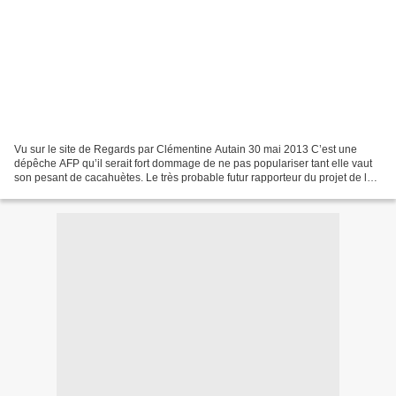
Vu sur le site de Regards par Clémentine Autain 30 mai 2013 C’est une
dépêche AFP qu’il serait fort dommage de ne pas populariser tant elle vaut
son pesant de cacahuètes. Le très probable futur rapporteur du projet de loi
sur les retraites prévu pour...