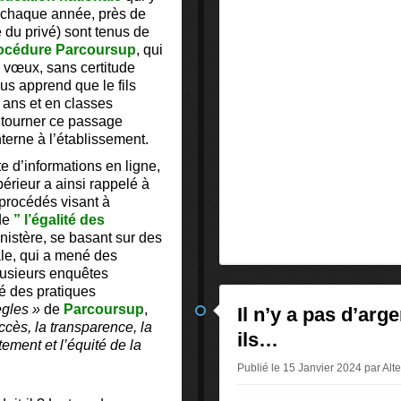
, chaque année, près de
du privé) sont tenus de
rocédure Parcoursup
, qui
 vœux, sans certitude
s apprend que le fils
7 ans et en classes
ontourner ce passage
nterne à l’établissement.
te d’informations en ligne,
érieur a ainsi rappelé à
 procédés visant à
 de
” l’égalité des
nistère, se basant sur des
ale, qui a mené des
plusieurs enquêtes
té des pratiques
ègles »
de
Parcoursup
,
Il n’y a pas d’arg
accès, la transparence, la
ils…
tement et l’équité de la
Publié le 15 Janvier 2024 par Al