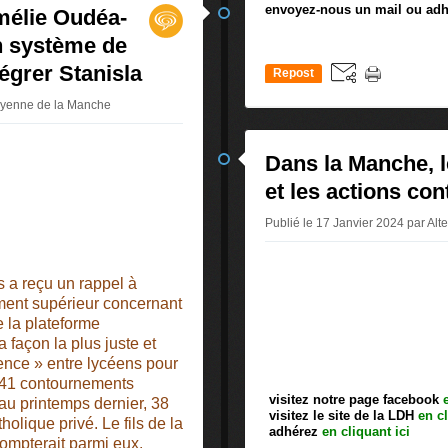
envoyez-nous un mail ou adh
Amélie Oudéa-
n système de
égrer Stanisla
Repost
0
toyenne de la Manche
Dans la Manche, 
et les actions con
Publié le 17 Janvier 2024 par Al
s a reçu un rappel à
ement supérieur concernant
 la plateforme
 façon la plus juste et
ence » entre lycéens pour
s 41 contournements
visitez notre page facebook
 au printemps dernier, 38
visitez le site de la LDH
en cl
olique privé. Le fils de la
adhérez
en cliquant ici
compterait parmi eux.