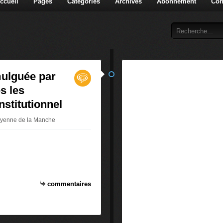
ccueil
Pages
Catégories
Archives
Abonnement
Con
mulguée par
s les
stitutionnel
toyenne de la Manche
commentaires