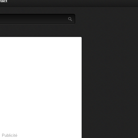
tact
Publicité