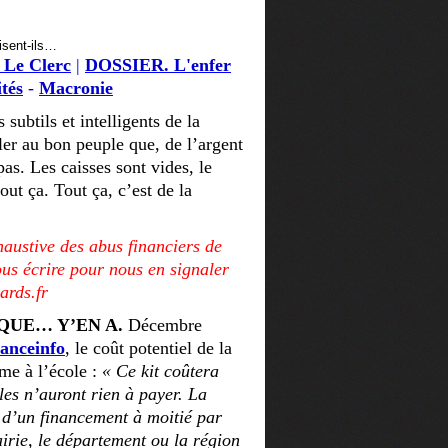
isent-ils…
 Le Clerc
|
DOSSIER. L'enfer
ités
-
Macronie
 subtils et intelligents de la
er au bon peuple que, de l’argent
pas. Les caisses sont vides, le
 tout ça. Tout ça, c’est de la
haustive des abus financiers de
ous écrire pour nous en signaler
ards.fr
QUE… Y’EN A.
Décembre
ranceinfo
, le coût potentiel de la
me à l’école :
« Ce kit coûtera
les n’auront rien à payer. La
le d’un financement à moitié par
airie, le département ou la région