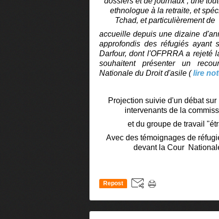
dossiers et de journaux , une tou
ethnologue à la retraite, et
spéc
Tchad, et particulièrement de
accueille depuis une dizaine d'an
approfondis des réfugiés ayant
Darfour, dont l'OFPRRA a rejeté l
souhaitent présenter un reco
Nationale du Droit d'asile (
lire no
Projection suivie d'un débat sur 
intervenants de la commiss
et du groupe de travail "é
Avec des témoignages de réfugié
devant la Cour Nationale
Repost
0