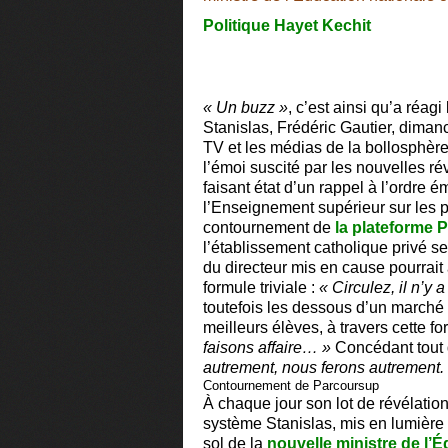
Politique
Hayet Kechit
« Un buzz »
, c’est ainsi qu’a réagi
Stanislas, Frédéric Gautier, diman
TV et les médias de la bollosphèr
l’émoi suscité par les nouvelles r
faisant état d’un rappel à l’ordre 
l’Enseignement supérieur sur les 
contournement de
la plateforme 
l’établissement catholique privé se
du directeur mis en cause pourrait 
formule triviale :
« Circulez, il n’y a
toutefois les dessous d’un marché
meilleurs élèves, à travers cette f
faisons affaire… »
Concédant tout
autrement, nous ferons autrement.
Contournement de Parcoursup
À chaque jour son lot de révélation
système Stanislas, mis en lumière p
sol de la
nouvelle ministre de l’