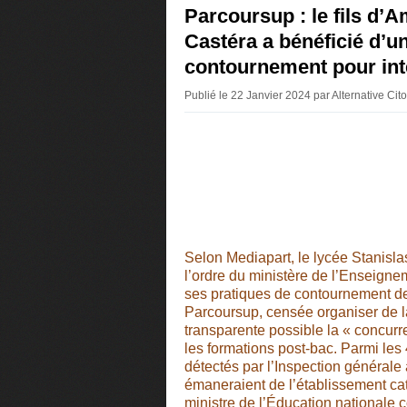
Parcoursup : le fils d’
Castéra a bénéficié d’u
contournement pour int
Publié le 22 Janvier 2024 par Alternative Ci
Selon Mediapart, le lycée Stanisla
l’ordre du ministère de l’Enseign
ses pratiques de contournement de
Parcoursup, censée organiser de la
transparente possible la « concurr
les formations post-bac. Parmi le
détectés par l’Inspection générale
émaneraient de l’établissement cath
ministre de l’Éducation nationale 