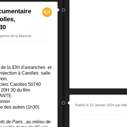
cumentaire
olles,
30
toyenne de la Manche
n de la lDH d'avranches et
rojection à Carolles salle
mon,
clerc Carolles 50740
à 20H 30 du film
ANTE
onsin
Publié le 23 Janvier 2024 par Al
ce des autres (1h30)
ts de Paris , au milieu de