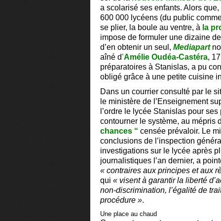
a scolarisé ses enfants. Alors que
600 000 lycéens (du public comme 
se plier, la boule au ventre, à
la p
impose de formuler une dizaine de
d’en obtenir un seul,
Mediapart
nou
aîné d
’
Amélie Oudéa-Castéra
, 1
préparatoires à Stanislas, a pu c
obligé grâce à une petite cuisine i
Dans un courrier consulté par le si
le ministère de l’Enseignement sup
l’ordre le lycée Stanislas pour ses
contourner le système, au mépris
chances “
censée prévaloir. Le mi
conclusions de l’inspection génér
investigations sur le lycée après 
journalistiques l’an dernier, a poin
« contraires aux principes et aux r
qui
« visent à garantir la liberté d’
non-discrimination, l’égalité de trai
procédure »
.
Une place au chaud