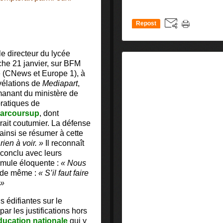
Repost
0
 le directeur du lycée
che 21 janvier, sur BFM
e (CNews et Europe 1), à
évélations de
Mediapart
,
émanant du ministère de
pratiques de
Parcoursup
, dont
rait coutumier. La défense
ainsi se résumer à cette
 rien à voir. »
Il reconnaît
 conclu avec leurs
ormule éloquente :
« Nous
 de même :
« S’il faut faire
 »
s édifiantes sur le
ar les justifications hors
Éducation nationale
qui y