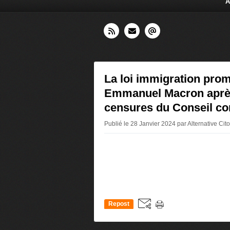
A
La loi immigration pro
Emmanuel Macron aprè
censures du Conseil con
Publié le 28 Janvier 2024 par Alternative Ci
Repost
0