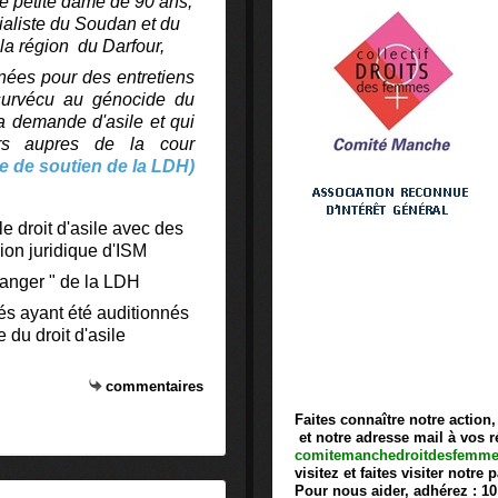
te petite dame de 90 ans,
ialiste du Soudan et du
 la région du Darfour,
nées pour des entretiens
 survécu au génocide du
a demande d'asile et qui
urs aupres de la cour
te de soutien de la LDH)
le droit d'asile avec des
ion juridique d'ISM
tranger " de la LDH
s ayant été auditionnés
 du droit d'asile
commentaires
Faites connaître notre action
et notre adresse mail
à vos r
comitemanchedroitdesfemm
visitez et faites visiter notr
Pour nous aider, adhérez : 1