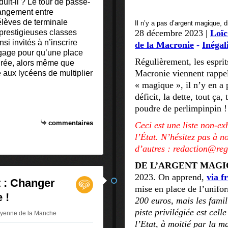
it-il ? Le tour de passe-
rangement entre
élèves de terminale
Il n’y a pas d’argent magique, d
 prestigieuses classes
28 décembre 2023 |
Loïc
si invités à n’inscrire
de la Macronie
-
Inégal
 gage pour qu’une place
Régulièrement, les esprits
surée, alors même que
Macronie viennent rappel
aux lycéens de multiplier
« magique », il n’y en a 
déficit, la dette, tout ça,
poudre de perlimpinpin !
commentaires
Ceci est une liste non-ex
l’État. N’hésitez pas à n
d’autres : redaction@reg
DE L’ARGENT MAGI
2023. On apprend,
via f
 : Changer
mise en place de l’unifor
 !
200 euros, mais les famil
piste privilégiée est cel
toyenne de la Manche
l’Etat, à moitié par la m