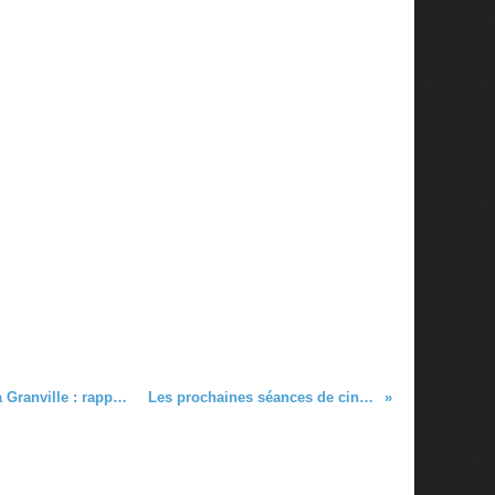
Alain Cousin et les services publics à Granville : rappel des faits
Les prochaines séances de ciné-débat