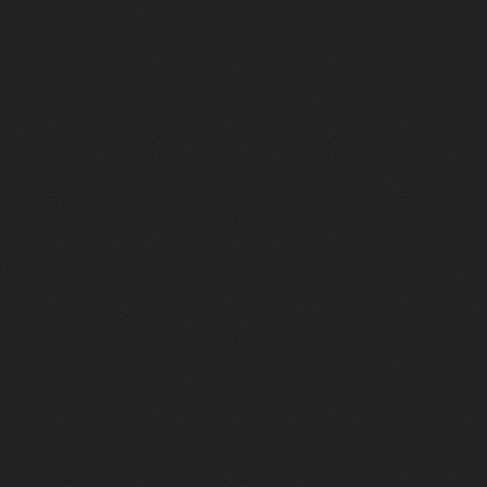
FACE A #23 : Patrick Bruel raconte
FACE A #22 : Kyo raconte "Le che
FACE A #21 : Nolwenn Leroy raco
FACE A #20 : Patrick Hernandez ra
FACE A #19 : Lorie raconte "Près d
FACE A #18 : Michael Jones raco
FACE A #17 : Khaled raconte "Aïc
FACE A #16 : Corneille raconte "Pa
FACE A #15 : Indochine raconte "L
FACE A #14 : Lorie raconte "Sur un 
FACE A #13 : Calogero raconte "Les
FACE A #12 : Natasha St-Pier rac
FACE A #11 : Patrick Bruel racon