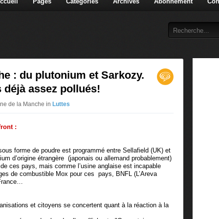
ccueil
Pages
Catégories
Archives
Abonnement
Con
e : du plutonium et Sarkozy.
 déjà assez pollués!
enne de la Manche in
Luttes
ront :
 sous forme de poudre est programmé entre Sellafield (UK) et
onium d’origine étrangère (japonais ou allemand probablement)
és de ces pays, mais comme l’usine anglaise est incapable
ages de combustible Mox pour ces pays, BNFL (L’Areva
 France…
ganisations et citoyens se concertent quant à la réaction à la