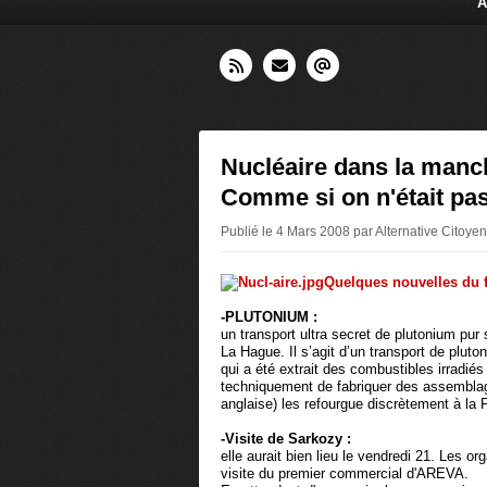
A
Nucléaire dans la manch
Comme si on n'était pas
Publié le 4 Mars 2008 par Alternative Citoy
Quelques nouvelles du f
-PLUTONIUM :
un transport ultra secret de plutonium pur
La Hague. Il s’agit d’un transport de plut
qui a été extrait des combustibles irradi
techniquement de fabriquer des assembl
anglaise) les refourgue discrètement à la
-Visite de Sarkozy :
elle aurait bien lieu le vendredi 21. Les or
visite du premier commercial d'AREVA.