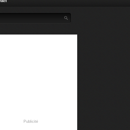
tact
Publicité