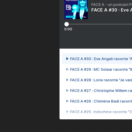
FACE A - un podcast 
FACE A #30 : Eve A
0:00
FACE A #30 : Eve Angeli raconte "A
FACE A #29 : MC Solaar raconte "
FACE A #28 : Lorie raconte "Je vais
FACE A #27 : Christophe Willem ra
FACE A #26 : Chimène Badi racont
FACE A #25 : Indochine raconte "
FACE A #24 : Zaho raconte "C'est