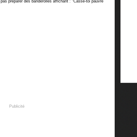
 pas préparer des banderolles affichant : "Casse-toi pauvre
Publicité