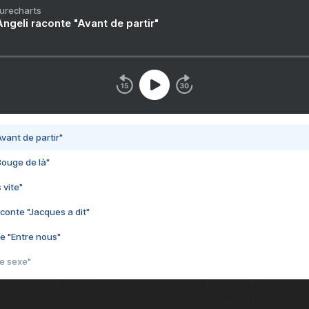
Purecharts
ngeli raconte "Avant de partir"
vant de partir"
Bouge de là"
 vite"
conte "Jacques a dit"
e "Entre nous"
3e sexe"
 chelou"