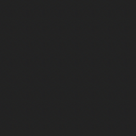
 "Au café des délices"
min"
nte "Cassé"
conte "Born to be alive"
e moi"
nte "A nos actes manqués" (avec Jean-Jacques Goldman)
ha"
rce qu'on vient de loin"
'aventurier"
air latino"
 feux d'artifice"
onte "Mourir demain" (avec Pascal Obispo)
te "Place des Grands Hommes"