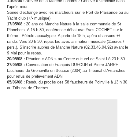
11/05/08 :
Arrivée de la Marche Londres / Genève à Granville dans
l’après midi.
Soirée d’échange avec les marcheurs sur le Port de Plaisance ou au
Yacht club (+/- musique)
17/05/08 :
20 ans de Manche Nature à la salle communale de St
Planchers. A 15 h 30, conférence débat ave Yves COCHET sur le
thème : Pétrole apocalypse. A partir de 18 h, apéro-chansons +/-
rando. Vers 20 h 30, repas bio avec animation musicale (11euros /
pers.). S’inscrire auprès de Manche Nature (02.33.46.04.92) avant le
9 Mai pour le repas.
20/05/08 :
Réunion « ADN » au Centre culturel de Saint Lô 20 h 30.
27/05/08 :
Convocation de François DUFOUR et Pierre JARRE,
faucheurs de Greneville en Beauce (2004) au Tribunal d’Avranches
pour refus de prélèvement ADN.
05/06/08 :
Rendu du procès des 58 faucheurs de Poinville à 13 h 30
au Tribunal de Chartres.