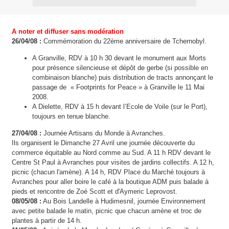
A noter et diffuser sans modération
26/04/08 :
Commémoration du 22ème anniversaire de Tchernobyl.
A Granville, RDV à 10 h 30 devant le monument aux Morts
pour présence silencieuse et dépôt de gerbe (si possible en
combinaison blanche) puis distribution de tracts annonçant le
passage de « Footprints for Peace » à Granville le 11 Mai
2008.
A Dielette, RDV à 15 h devant l’Ecole de Voile (sur le Port),
toujours en tenue blanche.
27/04/08 :
Journée Artisans du Monde à Avranches.
Ils organisent le Dimanche 27 Avril une journée découverte du
commerce équitable au Nord comme au Sud. A 11 h RDV devant le
Centre St Paul à Avranches pour visites de jardins collectifs. A 12 h,
picnic (chacun l'amène). A 14 h, RDV Place du Marché toujours à
Avranches pour aller boire le café à la boutique ADM puis balade à
pieds et rencontre de Zoé Scott et d'Aymeric Leprovost.
08/05/08 :
Au Bois Landelle à Hudimesnil, journée Environnement
avec petite balade le matin, picnic que chacun amène et troc de
plantes à partir de 14 h.