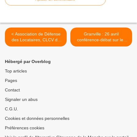
< Association de Défense
Granville : 26 avril
des Locataires, CLCV de
conférence-débat sur les
Granville : AG le 24 avril
médias ; 1er mai,
rassemblement >
Hébergé par Overblog
Top articles
Pages
Contact
Signaler un abus
C.G.U.
Cookies et données personnelles
Préférences cookies