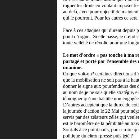
rogner les droits en voulant imposer les
au delà, avec pour objectif de maintenir
qui le pourront. Pour les autres ce sera 
Face à ces attaques qui durent depuis plu
point d’orgue.
Si elle passe, le nœud c
toute velléité de révolte pour une long
Le mot d’ordre « pas touche à ma ret
partagé et porté par l’ensemble des 
unanime.
Or que voit-on? certaines directions d’
que la mobilisation ne soit pas à la ha
donner le signe aux pourfendeurs des dr
au nom de je ne sais quelle stratégie, e
témoigner qu’une bataille non engagée 
D’autres acceptent que la durée de cotis
la journée d’action le 22 Mai pour nég
servis par des zélateurs zélés qui veule
est le baromètre de la pénibilité au trav
Sont-ils à ce point naïfs, pour croire q
politique du citron pressé puis jeté ?