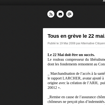
A
Tous en grève le 22 mai
Publié le 19 Mai 2008 par Alternative Citoy
Le 22 Mai doit être un succès.
Le rouleau compresseur du libéralisme
dont les fondements remontent au Conse
_ Marchandisation de l’accès à la san
le rapport LARCHER, avatar ajouté à l
origine avec la création de l’ARH,
pui
20012 ».
_Remise en cause de l’assurance chôm
chômeurs ne perçoit plus d’indemnités.