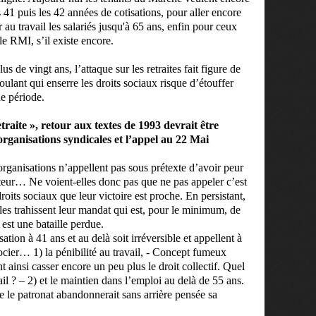
 41 puis les 42 années de cotisations, pour aller encore
 au travail les salariés jusqu'à 65 ans, enfin pour ceux
le RMI, s’il existe encore.
s de vingt ans, l’attaque sur les retraites fait figure de
oulant qui enserre les droits sociaux risque d’étouffer
ue période.
raite », retour aux textes de 1993 devrait être
organisations syndicales et l’appel au 22 Mai
organisations n’appellent pas sous prétexte d’avoir peur
uteur… Ne voient-elles donc pas que ne pas appeler c’est
oits sociaux que leur victoire est proche. En persistant,
lles trahissent leur mandat qui est, pour le minimum, de
est une bataille perdue.
ation à 41 ans et au delà soit irréversible et appellent à
ocier… 1) la pénibilité au travail, - Concept fumeux
nt ainsi casser encore un peu plus le droit collectif. Quel
ail ? – 2) et le maintien dans l’emploi au delà de 55 ans.
ue le patronat abandonnerait sans arrière pensée sa