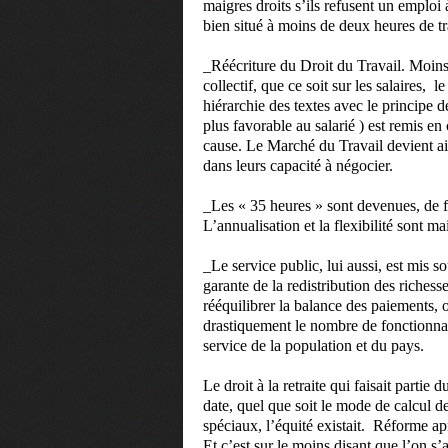
maigres droits s’ils refusent un emplo
bien situé à moins de deux heures de tr
_Réécriture du Droit du Travail. Moins
collectif, que ce soit sur les salaires,
le 
hiérarchie des textes avec le principe de
plus favorable au salarié ) est remis en
cause. Le Marché du Travail devient ain
dans leurs capacité à négocier.
_Les « 35 heures » sont devenues, de fa
L’annualisation et la flexibilité sont m
_Le service public, lui aussi, est mis 
garante de la redistribution des richesse
rééquilibrer la balance des paiements, 
drastiquement le nombre de fonctionnair
service de la population et du pays.
Le droit à la retraite qui faisait partie
date, quel que soit le mode de calcul d
spéciaux, l’équité existait.
Réforme aprè
Et c’est sur le moins disant que l’on s