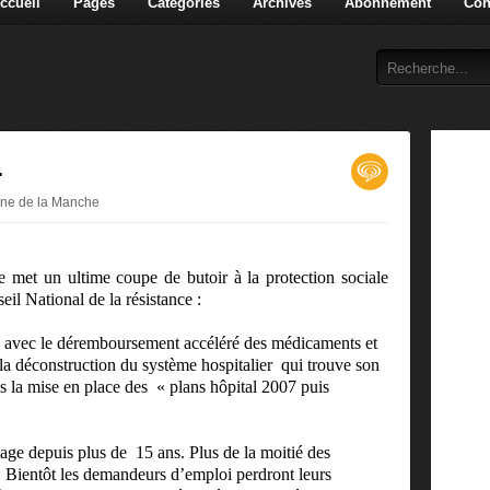
ccueil
Pages
Catégories
Archives
Abonnement
Con
.
enne de la Manche
 met un ultime coupe de butoir à la protection sociale
il National de la résistance :
té avec le déremboursement accéléré des médicaments et
a déconstruction du système hospitalier
qui trouve son
s la mise en place des
« plans hôpital 2007 puis
age depuis plus de
15 ans. Plus de la moitié des
 Bientôt les demandeurs d’emploi perdront leurs