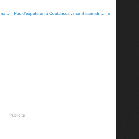
Ciné-club de Granville. Un débat sur mai 1968
Pas d'expulsion à Coutances : manif samedi 31 mai
Publicité