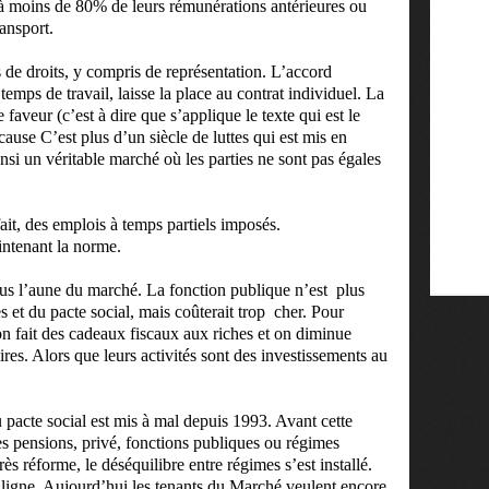
i à moins de 80% de leurs rémunérations antérieures ou
ansport.
 de droits, y compris de représentation. L’accord
temps de travail, laisse la place au contrat individuel. La
 faveur (c’est à dire que s’applique le texte qui est le
 cause C’est plus d’un siècle de luttes qui est mis en
si un véritable marché où les parties ne sont pas égales
it, des emplois à temps partiels imposés.
aintenant la norme.
sous l’aune du marché. La fonction publique n’est
plus
s et du pacte social, mais coûterait trop
cher. Pour
on fait des cadeaux fiscaux aux riches et on diminue
es. Alors que leurs activités sont des investissements au
 du pacte social est mis à mal depuis 1993. Avant cette
es pensions, privé, fonctions publiques ou régimes
s réforme, le déséquilibre entre régimes s’est installé.
’aligne. Aujourd’hui les tenants du Marché veulent encore