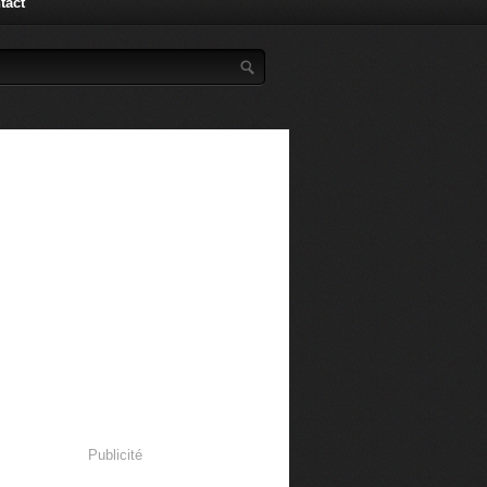
tact
Publicité