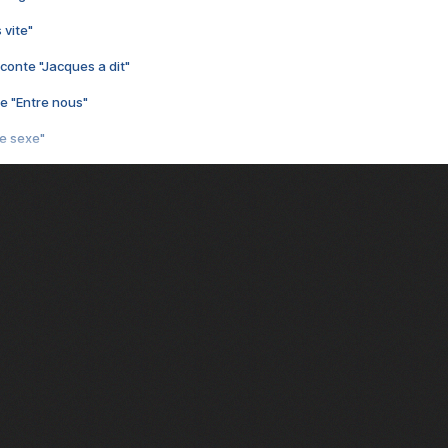
 vite"
conte "Jacques a dit"
e "Entre nous"
3e sexe"
 chelou"
 "Au café des délices"
min"
nte "Cassé"
conte "Born to be alive"
e moi"
nte "A nos actes manqués" (avec Jean-Jacques Goldman)
ha"