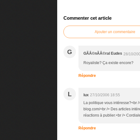
Commenter cet article
Ajouter un commentaire
G
GÃÂ©nÃÂ©ral Eudes
28/10/20
Royaliste? Ça existe encore?
Répondre
L
lux
27/10/2006 18:55
La politique vous intéresse?<br />
blog.com/<br /> Des articles inté
réactions à publier.<br /> Cordia
Répondre