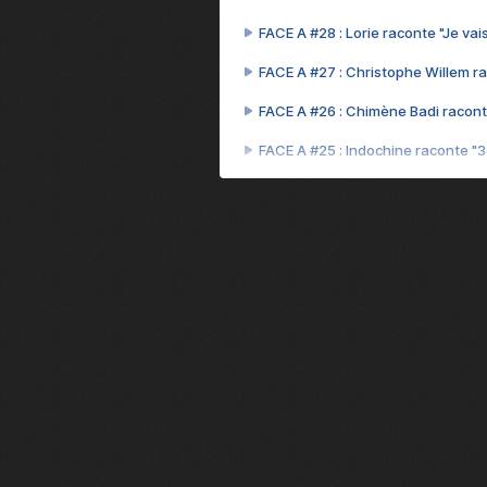
FACE A #28 : Lorie raconte "Je vais
FACE A #27 : Christophe Willem ra
FACE A #26 : Chimène Badi racont
FACE A #25 : Indochine raconte "
FACE A #24 : Zaho raconte "C'est
FACE A #23 : Patrick Bruel raconte
FACE A #22 : Kyo raconte "Le che
FACE A #21 : Nolwenn Leroy raco
FACE A #20 : Patrick Hernandez ra
FACE A #19 : Lorie raconte "Près d
FACE A #18 : Michael Jones raco
FACE A #17 : Khaled raconte "Aïc