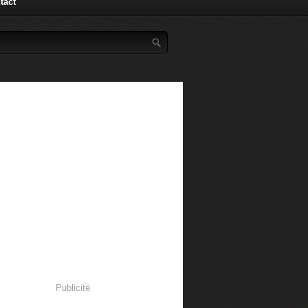
tact
Publicité