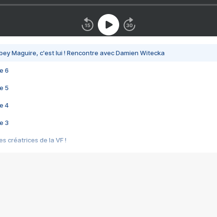
bey Maguire, c'est lui ! Rencontre avec Damien Witecka
e 6
e 5
e 4
e 3
s créatrices de la VF !
e 2
e 1
e Mektoub My Love arrive enfin ! Rencontre avec Shaïn Boumedine et Sal
i : après Toni en famille