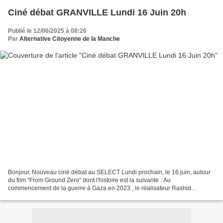
Ciné débat GRANVILLE Lundi 16 Juin 20h
Publié le 12/06/2025 à 08:26
Par
Alternative Citoyenne de la Manche
Bonjour, Nouveau ciné débat au SELECT Lundi prochain, le 16 juin, autour
du film "From Ground Zero" dont l'histoire est la suivante : Au
commencement de la guerre à Gaza en 2023 , le réalisateur Rashid
Masharawi crée le fonds Masharawi pour le cinéma...