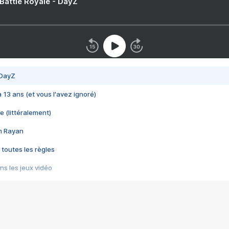
 Battle Royale - DayZ
 DayZ
 a 13 ans (et vous l'avez ignoré)
e (littéralement)
im Rayan
 toutes les règles
s les jeux vidéo
us choquant de Rockstar ? - Le scandale BULLY
e plus moche de Steam
du RÊVE tourne au CAUCHEMAR