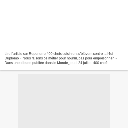
Lire l'article sur Reporterre 400 chefs cuisiniers s’élèvent contre la l4oi
Duplomb « Nous faisons ce métier pour nourrir, pas pour empoisonner. »
Dans une tribune publiée dans le Monde, jeudi 24 juillet, 400 chefs
cuisiniers et acteurs de la restauration...