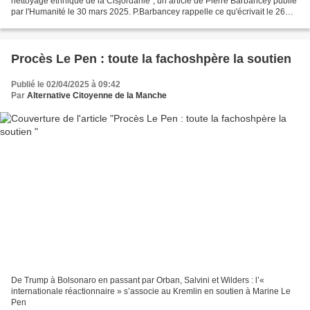
nettoyage ethnique de la Cisjordanie", un article de Pierre Barbancey publié
par l'Humanité le 30 mars 2025. P.Barbancey rappelle ce qu'écrivait le 26
mars dernier, le journaliste...
Procès Le Pen : toute la fachoshpère la soutien
Publié le 02/04/2025 à 09:42
Par
Alternative Citoyenne de la Manche
De Trump à Bolsonaro en passant par Orban, Salvini et Wilders : l’«
internationale réactionnaire » s’associe au Kremlin en soutien à Marine Le
Pen