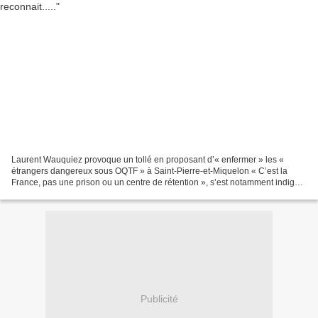
Laurent Wauquiez provoque un tollé en proposant d’« enfermer » les «
étrangers dangereux sous OQTF » à Saint-Pierre-et-Miquelon « C’est la
France, pas une prison ou un centre de rétention », s’est notamment indigné
mardi le ministre des outre-mer, Manuel...
Publicité